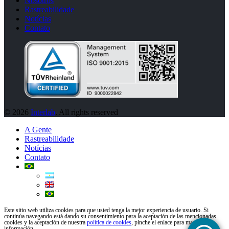
Nosotros
Rastreabilidade
Notícias
Contato
© 2026
Interlab
. All rights reserved
A Gente
Rastreabilidade
Notícias
Contato
Este sitio web utiliza cookies para que usted tenga la mejor experiencia de usuario. Si
continúa navegando está dando su consentimiento para la aceptación de las mencionadas
cookies y la aceptación de nuestra
política de cookies
, pinche el enlace para mayor
información.