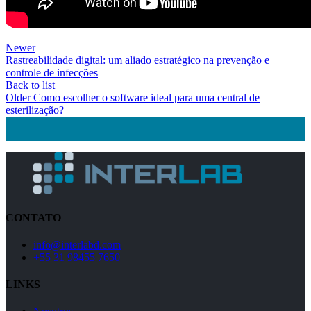
Newer
Rastreabilidade digital: um aliado estratégico na prevenção e
controle de infecções
Back to list
Older
Como escolher o software ideal para uma central de
esterilização?
CONTATO
info@interlabd.com
+55 31 98455 7650
LINKS