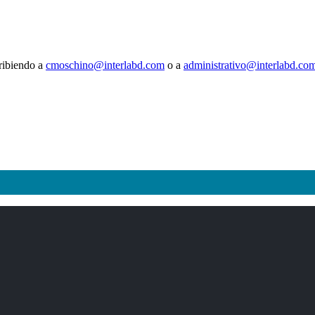
ribiendo a
cmoschino@interlabd.com
o a
administrativo@interlabd.co