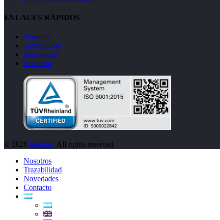
ENLACES RÁPIDOS
Nosotros
Trazabilidad
Novedades
Contacto
© 2026
Interlab
. All rights reserved
Nosotros
Trazabilidad
Novedades
Contacto