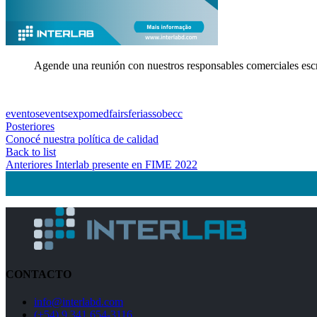
Agende una reunión con nuestros responsables comerciales esc
eventos
events
expomed
fairs
ferias
sobecc
Posteriores
Conocé nuestra política de calidad
Back to list
Anteriores
Interlab presente en FIME 2022
CONTACTO
info@interlabd.com
(+54) 9 341 654-3116